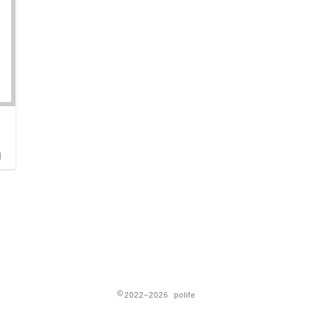
日
2022–2026 polife